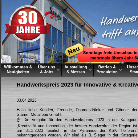
Willkommen &
Über uns
Ausstellung
Betrieb &
Unser
Neuigkeiten
& Jobs
& Messen
Produktion
Sta
Handwerkspreis 2023 für Innovative & Kreativ
03.04.2023
Hallo liebe Kunden, Freunde, Daumendrücker und Gönner der
Stamm Metallbau GmbH,
☝️ Die Vergabe für den Handwerkspreis 2023 in der Kategorie
„Kreativität und Innovation„ der besten Handwerker der Region ist
am 31.3.2023 feierlich in der Pyramide der KSK Heilbronn
bekanntgegeben worden. Wir sind als 3. Sieger in der Kategorie